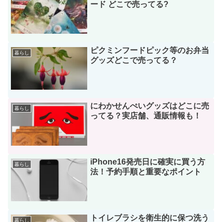
ード どこで売ってる?
ピクミンフードピック等のお弁当
暮らし
グッズどこで売ってる？
にわかせんぺいグッズはどこに売
暮らし
ってる？実店舗、通販情報も！
iPhone16発売日に確実に買う方
暮らし
法！予約手順と重要なポイント
トイレブラシを衛生的に保つ洗う
暮らし